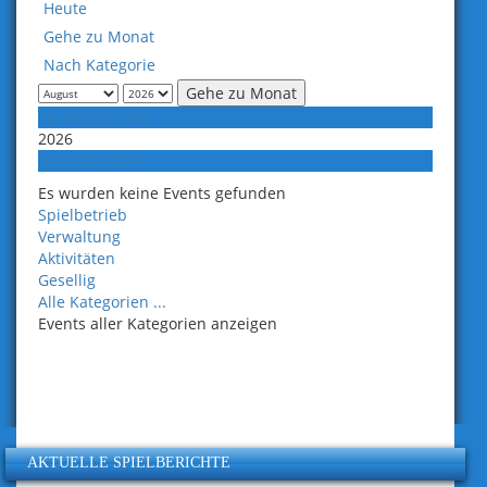
Heute
Gehe zu Monat
Nach Kategorie
Gehe zu Monat
Vorheriges Jahr
2026
Nächstes Jahr
Es wurden keine Events gefunden
Limite
Spielbetrieb
der
Verwaltung
Paginierungsliste
Aktivitäten
Gesellig
Alle Kategorien ...
Events aller Kategorien anzeigen
AKTUELLE SPIELBERICHTE