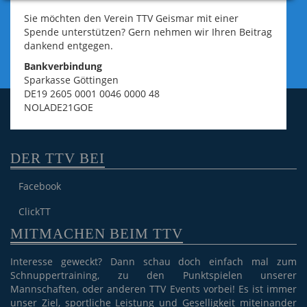
Sie möchten den Verein TTV Geismar mit einer
Spende unterstützen? Gern nehmen wir Ihren Beitrag
dankend entgegen.
Bankverbindung
Sparkasse Göttingen
DE19 2605 0001 0046 0000 48
NOLADE21GOE
DER TTV BEI
Facebook
ClickTT
MITMACHEN BEIM TTV
Interesse geweckt? Dann schau doch einfach mal zum
Schnuppertraining, zu den Punktspielen unserer
Mannschaften, oder anderen TTV Events vorbei! Es ist immer
unser Ziel, sportliche Leistung und Geselligkeit miteinander