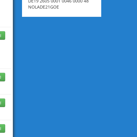
DE19 2605 0001 0046 0000 48
NOLADE21GOE
d
d
d
d