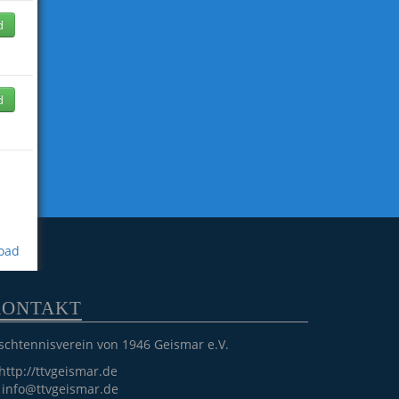
d
d
oad
KONTAKT
schtennisverein von 1946 Geismar e.V.
http://ttvgeismar.de
info@ttvgeismar.de