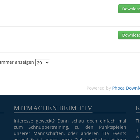
Downloa
Downloa
ummer anzeigen
Powered by
Phoca Downl
MITMACHEN BEIM TTV
Interesse geweckt? Dann schau doch einfach mal
Ti
zum Schnuppertraining, zu den Punktspielen
unserer Mannschaften, oder anderen TTV Events
vorbei! Es ist immer unser Ziel, sportliche Leistung