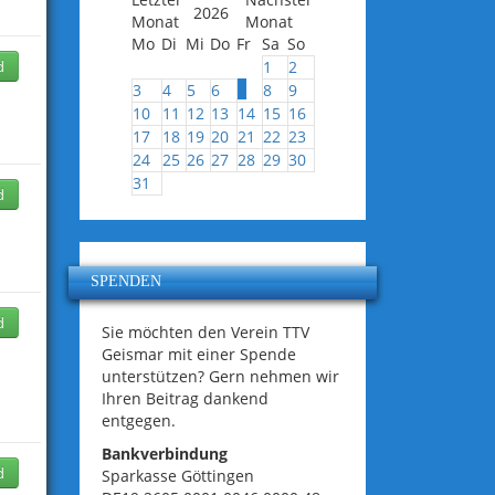
2026
Mo
Di
Mi
Do
Fr
Sa
So
d
1
2
7
3
4
5
6
8
9
10
11
12
13
14
15
16
17
18
19
20
21
22
23
24
25
26
27
28
29
30
31
d
SPENDEN
d
Sie möchten den Verein TTV
Geismar mit einer Spende
unterstützen? Gern nehmen wir
Ihren Beitrag dankend
entgegen.
Bankverbindung
d
Sparkasse Göttingen