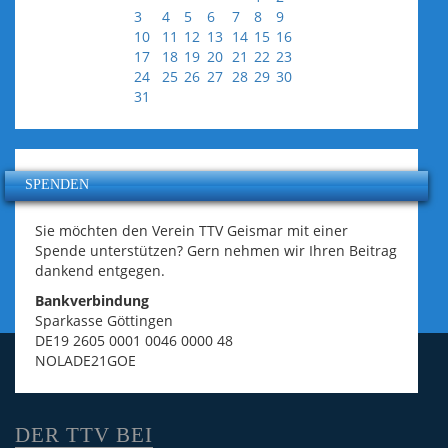
3
4
5
6
7
8
9
10
11
12
13
14
15
16
17
18
19
20
21
22
23
24
25
26
27
28
29
30
31
SPENDEN
Sie möchten den Verein TTV Geismar mit einer
Spende unterstützen? Gern nehmen wir Ihren Beitrag
dankend entgegen.
Bankverbindung
Sparkasse Göttingen
DE19 2605 0001 0046 0000 48
NOLADE21GOE
DER TTV BEI