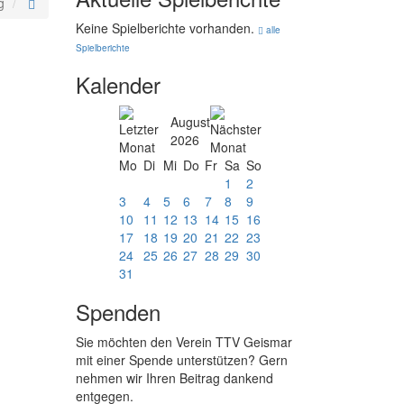
g
Keine Spielberichte vorhanden.
alle
Spielberichte
Kalender
August
2026
Mo
Di
Mi
Do
Fr
Sa
So
1
2
3
4
5
6
7
8
9
10
11
12
13
14
15
16
17
18
19
20
21
22
23
24
25
26
27
28
29
30
31
Spenden
Sie möchten den Verein TTV Geismar
mit einer Spende unterstützen? Gern
nehmen wir Ihren Beitrag dankend
entgegen.