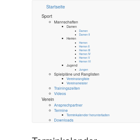
Startseite
Sport
Mannschaften
Damen
Damen
Damen II
Herren
Herren
Herren II
Herren III
Herren IV
Herren V
Herren VI
Jugend
Jungen
Spielpläne und Ranglisten
Vereinsrangliste
Vereinsmeister
Trainingszeiten
Videos
Verein
Ansprechpartner
Termine
Terminkalender herunterladen
Downloads